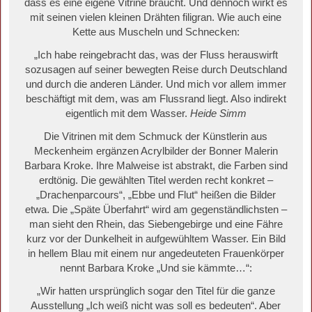
dass es eine eigene Vitrine braucht. Und dennoch wirkt es
mit seinen vielen kleinen Drähten filigran. Wie auch eine
Kette aus Muscheln und Schnecken:
„Ich habe reingebracht das, was der Fluss herauswirft
sozusagen auf seiner bewegten Reise durch Deutschland
und durch die anderen Länder. Und mich vor allem immer
beschäftigt mit dem, was am Flussrand liegt. Also indirekt
eigentlich mit dem Wasser.
Heide Simm
Die Vitrinen mit dem Schmuck der Künstlerin aus
Meckenheim ergänzen Acrylbilder der Bonner Malerin
Barbara Kroke. Ihre Malweise ist abstrakt, die Farben sind
erdtönig. Die gewählten Titel werden recht konkret –
„Drachenparcours“, „Ebbe und Flut“ heißen die Bilder
etwa. Die „Späte Überfahrt“ wird am gegenständlichsten –
man sieht den Rhein, das Siebengebirge und eine Fähre
kurz vor der Dunkelheit in aufgewühltem Wasser. Ein Bild
in hellem Blau mit einem nur angedeuteten Frauenkörper
nennt Barbara Kroke „Und sie kämmte…“:
„Wir hatten ursprünglich sogar den Titel für die ganze
Ausstellung „Ich weiß nicht was soll es bedeuten“. Aber