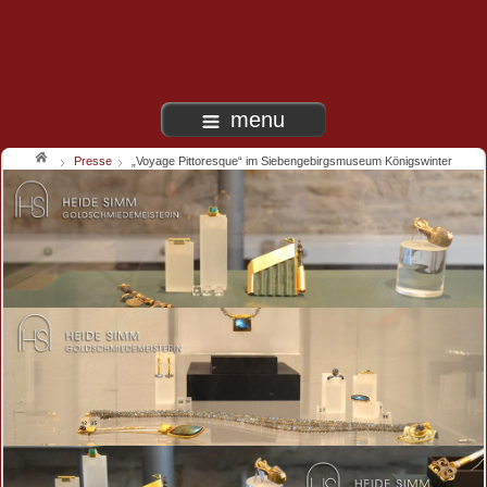
menu
Presse
„Voyage Pittoresque“ im Siebengebirgsmuseum Königswinter