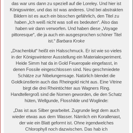
das war uns dann zu speziell auf die Loreley. Und hier ist
Königswinter, und das ist was anderes. Und bei abstrakten
Bildern ist es auch ein bisschen gefährlich, den Titel zu
haben „Ich weiß nicht was soll es bedeuten“. Also das
haben wir dann verworfen. Und haben diese „Voyage
pittoresque“, die ja auch ein ausgesprochen schöner Titel
ist.“
Barbara Kroke
„Drachenblut“ heißt ein Halsschmuck. Er ist wie so vieles
in der Königswinterer Ausstellung ein Materialexperiment.
Heide Simm hat da in Gold Feueropale eingefasst, in
denen Fossile eingeschlossen sind. Neu geschmiedete
Schätze zur Nibelungensage. Natürlich blendet die
Goldkünstlerin auch das Rheingold nicht aus. Eine Vitrine
birgt die drei Rheintöchter aus Wagners Ring.
Handtellergroß sind die Nornen geworden, die den Schatz
hüten, Wellgunde, Flosshilde und Woglinde:
„Das ist aus Silber gearbeitet. Zugrunde liegt dem auch
wieder etwas aus dem Wasser. Nämlich ein Korallenast,
der wie ein Blatt geformt ist. Ohne irgendwelches
Chlorophyll noch dazwischen. Das hab ich